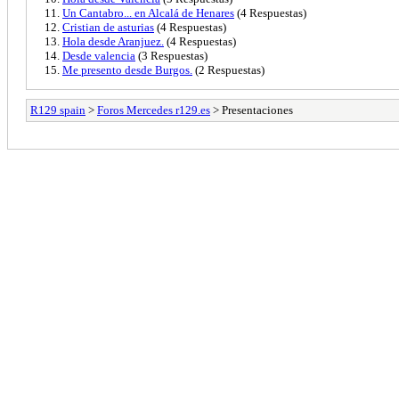
Un Cantabro... en Alcalá de Henares
(4 Respuestas)
Cristian de asturias
(4 Respuestas)
Hola desde Aranjuez.
(4 Respuestas)
Desde valencia
(3 Respuestas)
Me presento desde Burgos.
(2 Respuestas)
R129 spain
>
Foros Mercedes r129.es
> Presentaciones