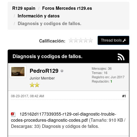
R129 spain
Foros Mercedes r129.es
Información y datos
Diagnosis y codigos de fallos.
Calificación:
Thread tools
Diagnosis y codigos de fallos.
Mensajes: 36
PedroR129
Temas: 16
Registro en: Jun 2017
Junior Member
Reputación:
1
08-23-2017, 08:42 AM
#1
125162d1177339355-r129-cel-diagnostic-trouble-
codes-procedures-diagnostic-codes.pdf
(Tamaño: 910 KB /
Descargas: 33)
Diagnosis y códigos de fallos.