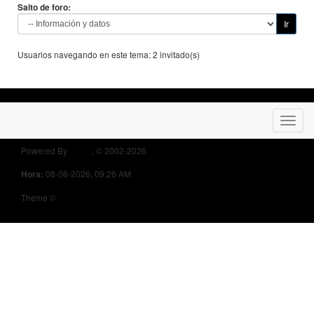
Salto de foro:
Usuarios navegando en este tema: 2 invitado(s)
Powered By
MyBB
, © 2002-2026
Opel Owners Forum
08-06-2026, 09:26 AM
Hora:
Theme ©
MyBB Themes