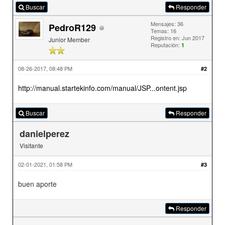
Buscar
Responder
Mensajes: 36
PedroR129
Temas: 16
Registro en: Jun 2017
Junior Member
Reputación:
1
08-26-2017, 08:48 PM
#2
http://manual.startekinfo.com/manual/JSP...ontent.jsp
Buscar
Responder
danielperez
Visitante
02-01-2021, 01:58 PM
#3
buen aporte
Responder