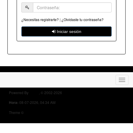
¿Necesitas registrarte?
|
¿Olvidaste tu contraseña?
Iniciar sesión
Powered By
MyBB
, © 2002-2026
Opel Owners Forum
08-07-2026, 04:34 AM
Hora:
Theme ©
MyBB Themes