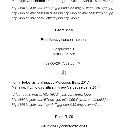
Mensaje:
Concentracion del Burgo de Osma (Soria) 16 de Marz...
http://i64.tinypic.com/xnsrqb.jpg http://i66.tinypic.com/2w67zpe.jpg
http://i66.tinypic.com/2nr12dd.jpg http://i66.tinypic.com/vd34eb.jpg
http://i66.tinypic.com/14w4rgy.jpg http://i66.t...
PedroR129
Reuniones y concentraciones
Respuestas:
2
Vistas: 15.728
09-05-2017, 09:53 PM
Tema:
Fotos visita al museo Mercedes-Benz 2017
Mensaje:
RE: Fotos visita al museo Mercedes-Benz 2017
. Alguna foto mas.... http://i67.tinypic.com/iedra1.jpg
http://i64.tinypic.com/97tpwg.jpg http://i66.tinypic.com/etbl02.jpg
http://i68.tinypic.com/1zp0jn7.jpg http://i68.tinypic.com/2z...
PedroR129
Reuniones y concentraciones