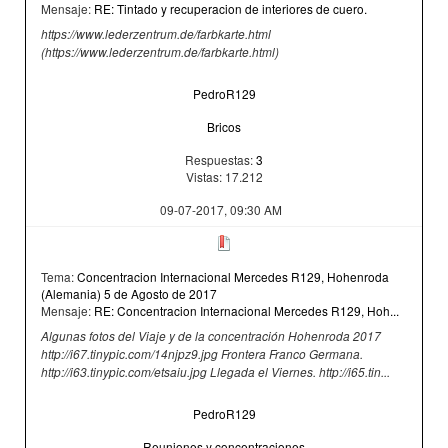
Mensaje:
RE: Tintado y recuperacion de interiores de cuero.
https://www.lederzentrum.de/farbkarte.html
(https://www.lederzentrum.de/farbkarte.html)
PedroR129
Bricos
Respuestas:
3
Vistas: 17.212
09-07-2017, 09:30 AM
Tema:
Concentracion Internacional Mercedes R129, Hohenroda
(Alemania) 5 de Agosto de 2017
Mensaje:
RE: Concentracion Internacional Mercedes R129, Hoh...
Algunas fotos del Viaje y de la concentración Hohenroda 2017
http://i67.tinypic.com/14njpz9.jpg Frontera Franco Germana.
http://i63.tinypic.com/etsaiu.jpg Llegada el Viernes. http://i65.tin...
PedroR129
Reuniones y concentraciones