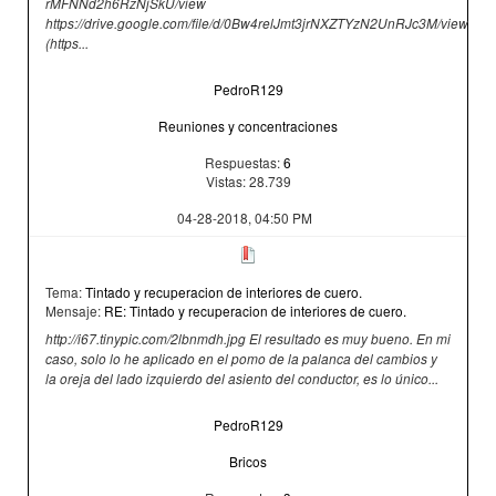
rMFNNd2h6RzNjSkU/view
https://drive.google.com/file/d/0Bw4relJmt3jrNXZTYzN2UnRJc3M/view
(https...
PedroR129
Reuniones y concentraciones
Respuestas:
6
Vistas: 28.739
04-28-2018, 04:50 PM
Tema:
Tintado y recuperacion de interiores de cuero.
Mensaje:
RE: Tintado y recuperacion de interiores de cuero.
http://i67.tinypic.com/2lbnmdh.jpg El resultado es muy bueno. En mi
caso, solo lo he aplicado en el pomo de la palanca del cambios y
la oreja del lado izquierdo del asiento del conductor, es lo único...
PedroR129
Bricos