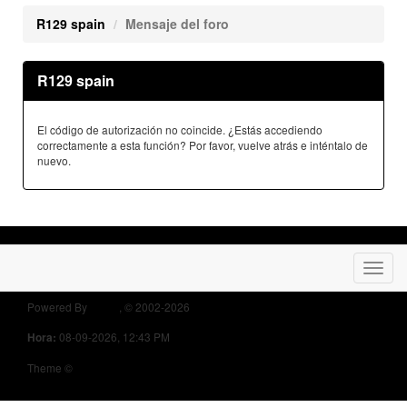
R129 spain
Mensaje del foro
R129 spain
El código de autorización no coincide. ¿Estás accediendo
correctamente a esta función? Por favor, vuelve atrás e inténtalo de
nuevo.
Powered By
MyBB
, © 2002-2026
Opel Owners Forum
08-09-2026, 12:43 PM
Hora:
Theme ©
MyBB Themes