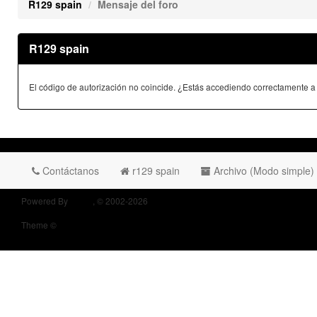
R129 spain
Mensaje del foro
R129 spain
El código de autorización no coincide. ¿Estás accediendo correctamente a e
Contáctanos
r129 spain
Archivo (Modo simple)
Powered By
MyBB
, © 2002-2026
Opel Owners Forum
Theme ©
MyBB Themes