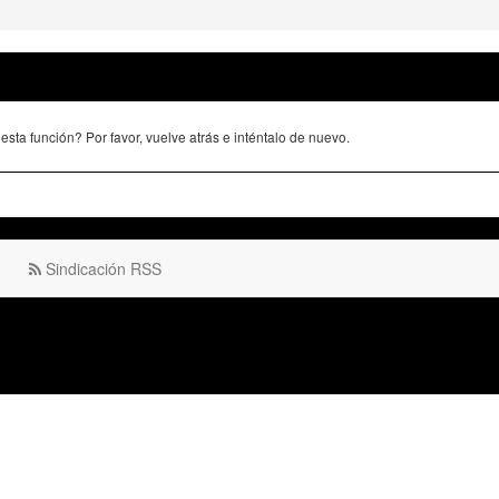
sta función? Por favor, vuelve atrás e inténtalo de nuevo.
Sindicación RSS