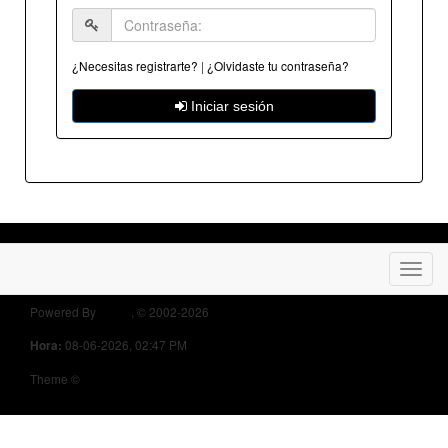
¿Necesitas registrarte?
|
¿Olvidaste tu contraseña?
Iniciar sesión
Powered By
MyBB
, © 2002-2026
Opel Owners Forum
08-06-2026, 02:47 PM
Hora:
Theme ©
MyBB Themes